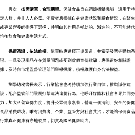
再次，
按需購買，合理期望
。保健食品旨在調節機體機能，適用于特
定人群，并非人人必需。消費者應根據自身健康狀況和膳食情況，在醫生
或專業營養師指導下選擇，并明白其作用是輔助的、漸進的，不可能替代
均衡飲食和健康生活方式。
保留憑證，依法維權
。購買時應選擇正規渠道，并索要發票等購物憑
證。一旦發現產品存在質量問題或受到虛假宣傳欺騙，應保留好相關證
據，及時向市場監督管理部門舉報投訴，積極維護自身合法權益。
劉學聰秘書長表示，行業協會也將持續加強行業自律，推動誠信建
設，配合監管部門嚴厲打擊違法違規行為。他呼吁媒體和社會各界共同努
力，加大科普宣傳力度，提升公眾健康素養，營造一個清朗、安全的保健
食品消費環境。唯有消費者、企業、監管方與社會共治，才能讓保健食品
行業真正健康有序地發展，切實為國民健康助力。