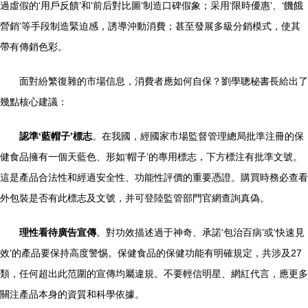
過虛假的‘用戶反饋’和‘前后對比圖’制造口碑假象；采用‘限時優惠’、‘饑餓
營銷’等手段制造緊迫感，誘導沖動消費；甚至發展多級分銷模式，使其
帶有傳銷色彩。
面對紛繁復雜的市場信息，消費者應如何自保？劉學聰秘書長給出了
幾點核心建議：
認準‘藍帽子’標志
。在我國，經國家市場監督管理總局批準注冊的保
健食品擁有一個天藍色、形如‘帽子’的專用標志，下方標注有批準文號。
這是產品合法性和經過安全性、功能性評價的重要憑證。購買時務必查看
外包裝是否有此標志及文號，并可登陸監管部門官網查詢真偽。
理性看待廣告宣傳
。對功效描述過于神奇、承諾‘包治百病’或‘快速見
效’的產品要保持高度警惕。保健食品的保健功能有明確規定，共涉及27
類，任何超出此范圍的宣傳均屬違規。不要輕信明星、網紅代言，應更多
關注產品本身的資質和科學依據。