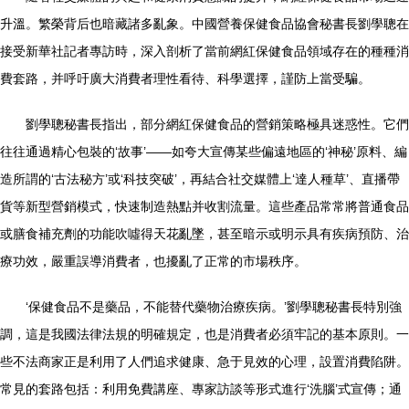
升溫。繁榮背后也暗藏諸多亂象。中國營養保健食品協會秘書長劉學聰在
接受新華社記者專訪時，深入剖析了當前網紅保健食品領域存在的種種消
費套路，并呼吁廣大消費者理性看待、科學選擇，謹防上當受騙。
劉學聰秘書長指出，部分網紅保健食品的營銷策略極具迷惑性。它們
往往通過精心包裝的‘故事’——如夸大宣傳某些偏遠地區的‘神秘’原料、編
造所謂的‘古法秘方’或‘科技突破’，再結合社交媒體上‘達人種草’、直播帶
貨等新型營銷模式，快速制造熱點并收割流量。這些產品常常將普通食品
或膳食補充劑的功能吹噓得天花亂墜，甚至暗示或明示具有疾病預防、治
療功效，嚴重誤導消費者，也擾亂了正常的市場秩序。
‘保健食品不是藥品，不能替代藥物治療疾病。’劉學聰秘書長特別強
調，這是我國法律法規的明確規定，也是消費者必須牢記的基本原則。一
些不法商家正是利用了人們追求健康、急于見效的心理，設置消費陷阱。
常見的套路包括：利用免費講座、專家訪談等形式進行‘洗腦’式宣傳；通