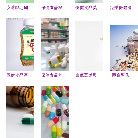
安遠縣珊瑚
保健食品標
保健食品莫
港樂保健食
食品發展
志如何管？
任性賣 必
品加盟價值
保健茶產品
全鏈條治理
須標示
幾何？聚焦
列表
規范市場秩
商機邊界與
序的路徑優
行動建議
化
保健食品產
保健食品的
白底豆漿與
兩會聚焦
品庫 科學
內涵與邊界
大醬 傳統
以法治之力
與安全并重
從補充劑到
食品與現代
護航生態文
的健康護理
順勢療法的
健康的巧妙
明與理性消
指南
科學審視
對話
費 —— 從
入軌建設到
精準治理保