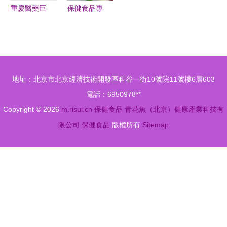
健食品的路
重慶醫藥巨
保健食品專
徑思考
資出擊
業OEM加
14.89億現
工 助力健
金收購天士
康市場的多
營銷破局大
元化產品需
地址：北京市北京經濟技術開發區科谷一街10號院11號樓6層603
健康產業
求
電話：6950978**
Copyright © 2026
m.risui.cn
保健食品
青花魚（北京）健康產業科技有
限公司
保健食品
版權所有
Sitemap